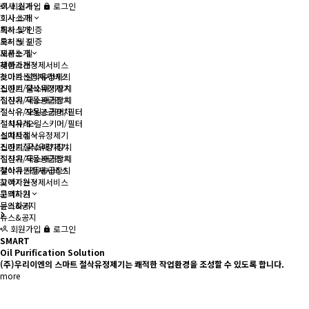
회사 소개
회원가입
로그인
회사 소개
회사소개
회사소개
특허 및 인증
특허 및 인증
오시는 길
오시는 길
제품소개
제품소개
찾아가는정제서비스
찾아가는정제서비스
스마트 절삭유정제기
스마트 절삭유정제기
집진기/국소배기장치
집진기/국소배기장치
절삭유 자동공급장치
절삭유 자동공급장치
절삭유/오일스키머/필터
절삭유/오일스키머/필터
설치사례
설치사례
스마트절삭유정제기
스마트절삭유정제기
집진기/국소배기장치
집진기/국소배기장치
절삭유 자동공급장치
절삭유 자동공급장치
찾아가는정제서비스
찾아가는정제서비스
고객지원
고객지원
문의하기
문의하기
뉴스&공지
뉴스&공지
회원가입
로그인
SMART
Oil Purification
Solution
(주)우리이엔의 스마트 절삭유정제기는 쾌적한 작업환경을 조성할 수 있도록 합니다.
more