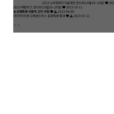
2023 소부장뿌리기술대전 전시회(10월18~29일)
202
2023 메탈위크 전시회(10월18~29일)
2023-10-11
★규제특례 이용자 고지 사항
2023-08-08
(주)우리이엔 규제샌드박스 실증특례 통과
2023-01-11
3-ZERO
TRIPLE
ZERO
SOLUTION
미세칩ZERO 악취ZERO 오일ZERO
more