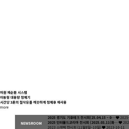
자원 재순환 시스템
이동형
대용량 정제기
시간당 3톤의 절삭유를 깨끗하게 정제후 재사용
more
2025 경기도 기후테크 전시회(25.04.15 ~ 0…
2025
2025 인터몰드코리아 전시회 (2025.03.11(화…
202
NEWSROOM
2023 스마텍 전시회 (11월8일~10일)
2023-10-11